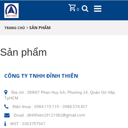
DANH MỤC
0
TRANG CHỦ
SẢN PHẨM
GỚI THIỆU
TRANG CHỦ
SẢN PHẨM
Sản phẩm
TIN TỨC
LIÊN HỆ
CÔNG TY TNHH ĐỈNH THIÊN
Địa chỉ :
269/67 Phan Huy Ích, Phường 14, Quận Gò Vấp,
TpHCM
0984.119.119
0988.574.457
Điện thoại :
-
dinhthien29121982@gmail.com
Email :
0303797507
MST :