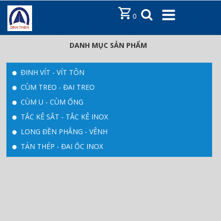
DANH MỤC
0
TRANG CHỦ
DANH MỤC SẢN PHẨM
GỚI THIỆU
SẢN PHẨM
ĐINH VÍT - VÍT TÔN
TIN TỨC
CÙM TREO - ĐAI TREO
CÙM U - CÙM ỐNG
LIÊN HỆ
TẮC KÊ SẮT - TẮC KÊ INOX
LONG ĐỀN PHẲNG - VÊNH
TÁN THÉP - ĐAI ỐC INOX