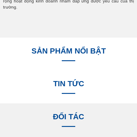
rộng hoạt động kinh doanh nhằm đáp ứng được yêu cầu của thị
trường.
SẢN PHẨM NỔI BẬT
TIN TỨC
ĐỐI TÁC