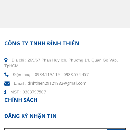
CÔNG TY TNHH ĐỈNH THIÊN
Địa chỉ :
269/67 Phan Huy Ích, Phường 14, Quận Gò Vấp,
TpHCM
0984.119.119
0988.574.457
Điện thoại :
-
dinhthien29121982@gmail.com
Email :
0303797507
MST :
CHÍNH SÁCH
ĐĂNG KÝ NHẬN TIN